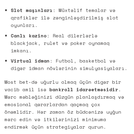
Slot maşınları
: Müxtəlif temalar və
qrafiklər ilə zənginləşdirilmiş slot
oyunları.
Canlı kazino
: Real dilerlərlə
blackjack, rulet və poker oynamaq
imkanı.
Virtual idman
: Futbol, basketbol və
digər idman növlərinin simulyasiyaları.
Most bet-də uğurlu olmaq üçün digər bir
vacib amil isə
bankroll idarəetməsidir
.
Mərc məbləğinizi düzgün planlaşdırmaq və
emosional qərarlardan qaçmaq çox
önəmlidir. Hər zaman öz büdcənizə uyğun
mərc edin və itkilərinizi minimuma
endirmək üçün strategiyalar qurun.