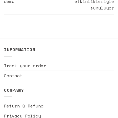
demo
etkinlikleriyle
sunuluyor
INFORMATION
Track your order
Contact
COMPANY
Return & Refund
Privacy Policy