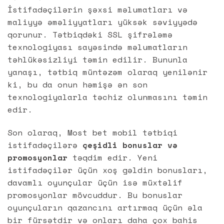
İstifadəçilərin şəxsi məlumatları və
maliyyə əməliyyatları yüksək səviyyədə
qorunur. Tətbiqdəki SSL şifrələmə
texnologiyası sayəsində məlumatların
təhlükəsizliyi təmin edilir. Bununla
yanaşı, tətbiq müntəzəm olaraq yenilənir
ki, bu da onun həmişə ən son
texnologiyalarla təchiz olunmasını təmin
edir.
Son olaraq, Most bet mobil tətbiqi
istifadəçilərə
çeşidli bonuslar və
promosyonlar
təqdim edir. Yeni
istifadəçilər üçün xoş gəldin bonusları,
davamlı oyunçular üçün isə müxtəlif
promosyonlar mövcuddur. Bu bonuslar
oyunçuların qazancını artırmaq üçün əla
bir fürsətdir və onları daha çox bahis