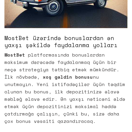
MostBet üzərində bonuslardan ən
yaxşı şəkildə faydalanma yolları
MostBet
platformasında bonuslardan
maksimum dərəcədə faydalanmaq üçün bir
neçə strategiya tətbiq etmək mümkündür.
İlk növbədə,
xoş gəldin bonusu
nu
unutmayın. Yeni istifadəçilər üçün təqdim
olunan bu bonus, ilk depozitinizə əlavə
məbləğ əlavə edir. Ən yaxşı nəticəni əldə
etmək üçün depozitinizi maksimal həddə
çatdırmağa çalışın, çünki bu, sizə daha
çox bonus vəsaiti qazandıracaq.