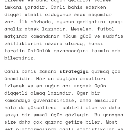
imkanı yaradır. Canlı bahis edərkən
diqqət etməli olduğunuz əsas məqamlar
var. İlk növbədə, oyunun gedişatını yaxşı
analiz etmək lazımdır. Məsələn, futbol
matçında komandanın hücum gücü və müdafiə
zəifliklərini nəzərə alaraq, hansı
tərəfin üstünlük qazanacağını təxmin edə
bilərsiniz.
Canlı bahis zamanı
strategiya
qurmaq çox
önəmlidir. Hər an dəyişən əmsalları
izləmək və ən uyğun anı seçmək üçün
diqqətli olmaq lazımdır. Əgər bir
komandaya güvənirsinizsə, amma əmsallar
hələ də yüksəlirsə, səbirli olun və daha
yaxşı bir əmsal üçün gözləyin. Bu yanaşma
sizə daha çox qazanc gətirə bilər. Most
Bet platformasında canlı statistikalar və