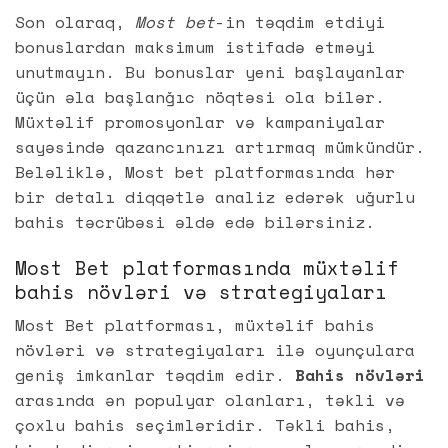
Son olaraq,
Most bet
-in təqdim etdiyi
bonuslardan maksimum istifadə etməyi
unutmayın. Bu bonuslar yeni başlayanlar
üçün əla başlanğıc nöqtəsi ola bilər.
Müxtəlif promosyonlar və kampaniyalar
sayəsində qazancınızı artırmaq mümkündür.
Beləliklə, Most bet platformasında hər
bir detalı diqqətlə analiz edərək uğurlu
bahis təcrübəsi əldə edə bilərsiniz.
Most Bet platformasında müxtəlif
bahis növləri və strategiyaları
Most Bet platforması, müxtəlif bahis
növləri və strategiyaları ilə oyunçulara
geniş imkanlar təqdim edir.
Bahis növləri
arasında ən populyar olanları, təkli və
çoxlu bahis seçimləridir. Təkli bahis,