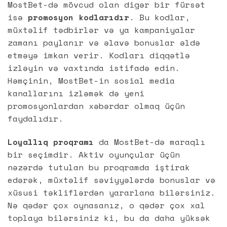
MostBet-də mövcud olan digər bir fürsət
isə
promosyon kodlarıdır
. Bu kodlar,
müxtəlif tədbirlər və ya kampaniyalar
zamanı paylanır və əlavə bonuslar əldə
etməyə imkan verir. Kodları diqqətlə
izləyin və vaxtında istifadə edin.
Həmçinin, MostBet-in sosial media
kanallarını izləmək də yeni
promosyonlardan xəbərdar olmaq üçün
faydalıdır.
Loyallıq proqramı
da MostBet-də maraqlı
bir seçimdir. Aktiv oyunçular üçün
nəzərdə tutulan bu proqramda iştirak
edərək, müxtəlif səviyyələrdə bonuslar və
xüsusi təkliflərdən yararlana bilərsiniz.
Nə qədər çox oynasanız, o qədər çox xal
toplaya bilərsiniz ki, bu da daha yüksək