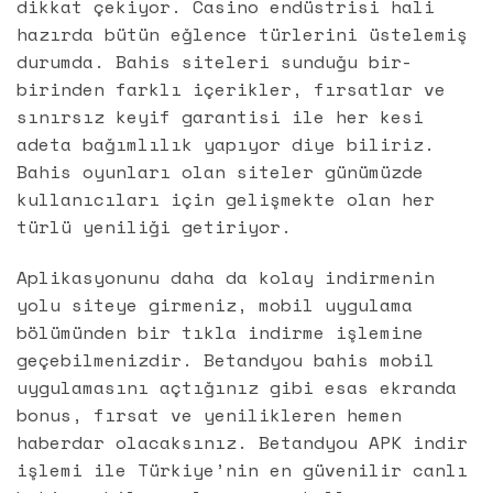
dikkat çekiyor. Casino endüstrisi hali
hazırda bütün eğlence türlerini üstelemiş
durumda. Bahis siteleri sunduğu bir-
birinden farklı içerikler, fırsatlar ve
sınırsız keyif garantisi ile her kesi
adeta bağımlılık yapıyor diye biliriz.
Bahis oyunları olan siteler günümüzde
kullanıcıları için gelişmekte olan her
türlü yeniliği getiriyor.
Aplikasyonunu daha da kolay indirmenin
yolu siteye girmeniz, mobil uygulama
bölümünden bir tıkla indirme işlemine
geçebilmenizdir. Betandyou bahis mobil
uygulamasını açtığınız gibi esas ekranda
bonus, fırsat ve yenilikleren hemen
haberdar olacaksınız. Betandyou APK indir
işlemi ile Türkiye’nin en güvenilir canlı