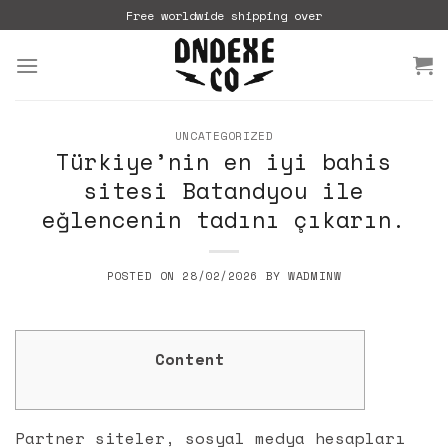
Skip
Free worldwide shipping over
to
content
UNCATEGORIZED
Türkiye’nin en iyi bahis
sitesi Batandyou ile
eğlencenin tadını çıkarın.
POSTED ON
28/02/2026
BY
WADMINW
Content
Partner siteler, sosyal medya hesapları