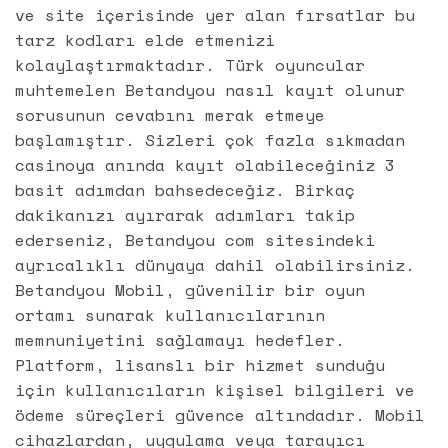
ve site içerisinde yer alan fırsatlar bu
tarz kodları elde etmenizi
kolaylaştırmaktadır. Türk oyuncular
muhtemelen Betandyou nasıl kayıt olunur
sorusunun cevabını merak etmeye
başlamıştır. Sizleri çok fazla sıkmadan
casinoya anında kayıt olabileceğiniz 3
basit adımdan bahsedeceğiz. Birkaç
dakikanızı ayırarak adımları takip
ederseniz, Betandyou com sitesindeki
ayrıcalıklı dünyaya dahil olabilirsiniz.
Betandyou Mobil, güvenilir bir oyun
ortamı sunarak kullanıcılarının
memnuniyetini sağlamayı hedefler.
Platform, lisanslı bir hizmet sunduğu
için kullanıcıların kişisel bilgileri ve
ödeme süreçleri güvence altındadır. Mobil
cihazlardan, uygulama veya tarayıcı