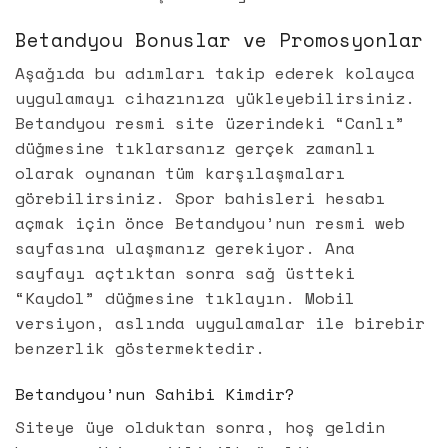
Betandyou Bonuslar ve Promosyonlar
Aşağıda bu adımları takip ederek kolayca
uygulamayı cihazınıza yükleyebilirsiniz.
Betandyou resmi site üzerindeki “Canlı”
düğmesine tıklarsanız gerçek zamanlı
olarak oynanan tüm karşılaşmaları
görebilirsiniz. Spor bahisleri hesabı
açmak için önce Betandyou’nun resmi web
sayfasına ulaşmanız gerekiyor. Ana
sayfayı açtıktan sonra sağ üstteki
“Kaydol” düğmesine tıklayın. Mobil
versiyon, aslında uygulamalar ile birebir
benzerlik göstermektedir.
Betandyou’nun Sahibi Kimdir?
Siteye üye olduktan sonra, hoş geldin