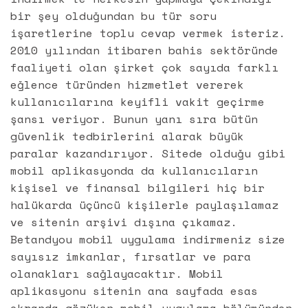
bir şey olduğundan bu tür soru
işaretlerine toplu cevap vermek isteriz.
2010 yılından itibaren bahis sektöründe
faaliyeti olan şirket çok sayıda farklı
eğlence türünden hizmetlet vererek
kullanıcılarına keyifli vakit geçirme
şansı veriyor. Bunun yanı sıra bütün
güvenlik tedbirlerini alarak büyük
paralar kazandırıyor. Sitede olduğu gibi
mobil aplikasyonda da kullanıcıların
kişisel ve finansal bilgileri hiç bir
halükarda üçüncü kişilerle paylaşılamaz
ve sitenin arşivi dışına çıkamaz.
Betandyou mobil uygulama indirmeniz size
sayısız imkanlar, fırsatlar ve para
olanakları sağlayacaktır. Mobil
aplikasyonu sitenin ana sayfada esas