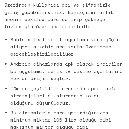
üzerinden kullanıcı adı ve şifrenizle
giriş yapabilirsiniz. Bahisçiler artık
anonim şekilde para yatırıp çekmeye
fazlasıyla özen göstermektedir.
Bahis sitesi mobil uygulama veya güçlü
altyapıya sahip ana sayfa üzerinden
gerçekleştirilebiliyor.
Android cihazlarda apk olarak indirilen
bu uygulama, bahis ve casino oyunlarına
her an erişim sağlar.
Tüm bu çeşitlilik arasında spor bahis
stratejileri oluşturmanın kolay
olduğunu düşünüyoruz.
Bu sistemlerle para yatırdığınızda
minimum miktar 100 lira olduğu gibi
maksimum miktar olduğu gibi