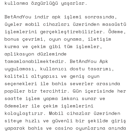
kullanma özgürlüğü yaşarlar.
BetAndYou indir apk işlemi sonrasında,
üyeler mobil cihazları üzerinden masaüstü
işlemlerini gerçekleştirebilirler. Ödeme,
bonus çevrimi, oyun oynama, iletişim
kurma ve çekim gibi tüm işlemler,
aplikasyon düzleminde
tamamlanabilmektedir. BetAndYou Apk
uygulaması, kullanıcı dostu tasarımı,
kaliteli altyapısı ve geniş oyun
seçenekleri ile bahis severler arasında
popüler bir tercihtir. Gün içerisinde her
saatte işlem yapma imkanı sunar ve
ödemeler ile çekim işlemlerini
kolaylaştırır. Mobil cihazlar üzerinden
siteye hızlı ve güvenli bir şekilde giriş
yaparak bahis ve casino oyunlarına anında