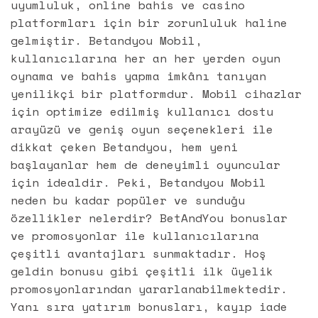
uyumluluk, online bahis ve casino
platformları için bir zorunluluk haline
gelmiştir. Betandyou Mobil,
kullanıcılarına her an her yerden oyun
oynama ve bahis yapma imkânı tanıyan
yenilikçi bir platformdur. Mobil cihazlar
için optimize edilmiş kullanıcı dostu
arayüzü ve geniş oyun seçenekleri ile
dikkat çeken Betandyou, hem yeni
başlayanlar hem de deneyimli oyuncular
için idealdir. Peki, Betandyou Mobil
neden bu kadar popüler ve sunduğu
özellikler nelerdir? BetAndYou bonuslar
ve promosyonlar ile kullanıcılarına
çeşitli avantajları sunmaktadır. Hoş
geldin bonusu gibi çeşitli ilk üyelik
promosyonlarından yararlanabilmektedir.
Yanı sıra yatırım bonusları, kayıp iade