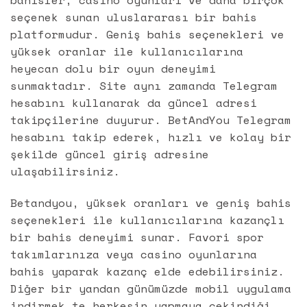
bahisler, casino oyunları ve daha birçok
seçenek sunan uluslararası bir bahis
platformudur. Geniş bahis seçenekleri ve
yüksek oranlar ile kullanıcılarına
heyecan dolu bir oyun deneyimi
sunmaktadır. Site aynı zamanda Telegram
hesabını kullanarak da güncel adresi
takipçilerine duyurur. BetAndYou Telegram
hesabını takip ederek, hızlı ve kolay bir
şekilde güncel giriş adresine
ulaşabilirsiniz.
Betandyou, yüksek oranları ve geniş bahis
seçenekleri ile kullanıcılarına kazançlı
bir bahis deneyimi sunar. Favori spor
takımlarınıza veya casino oyunlarına
bahis yaparak kazanç elde edebilirsiniz.
Diğer bir yandan günümüzde mobil uygulama
indirmek te herkesin yapmaya çekindiği