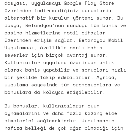
dosyası, uygulamayı Google Play Store
üzerinden indiremediğiniz durumlarda
alternatif bir kurulum yöntemi sunar. Bu
dosya, Betandyou’nun sunduğu tüm bahis ve
casino hizmetlerine mobil cihazlar
üzerinden erişim sağlar. Betandyou Mobil
Uygulaması, özellikle canlı bahis
severler için birçok avantaj sunar.
Kullanıcılar uygulama üzerinden anlık
olarak bahis yapabilir ve sonuçları hızlı
bir şekilde takip edebilirler. Ayrıca,
uygulama sayesinde tüm promosyonlara ve
bonuslara da kolayca erişilebilir.
Bu bonuslar, kullanıcıların oyun
oynamalarını ve daha fazla kazanç elde
etmelerini sağlamaktadır. Uygulamanın
hafıza belleği de çok ağır olmadığı için