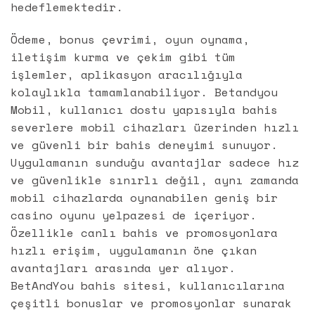
hedeflemektedir.
Ödeme, bonus çevrimi, oyun oynama,
iletişim kurma ve çekim gibi tüm
işlemler, aplikasyon aracılığıyla
kolaylıkla tamamlanabiliyor.
Betandyou
Mobil, kullanıcı dostu yapısıyla bahis
severlere mobil cihazları üzerinden hızlı
ve güvenli bir bahis deneyimi sunuyor.
Uygulamanın sunduğu avantajlar sadece hız
ve güvenlikle sınırlı değil, aynı zamanda
mobil cihazlarda oynanabilen geniş bir
casino oyunu yelpazesi de içeriyor.
Özellikle canlı bahis ve promosyonlara
hızlı erişim, uygulamanın öne çıkan
avantajları arasında yer alıyor.
BetAndYou bahis sitesi, kullanıcılarına
çeşitli bonuslar ve promosyonlar sunarak