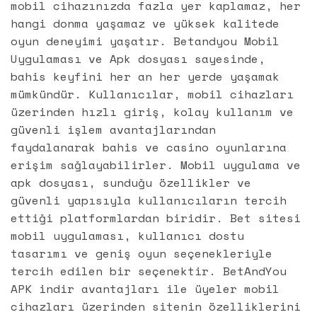
mobil cihazınızda fazla yer kaplamaz, her
hangi donma yaşamaz ve yüksek kalitede
oyun deneyimi yaşatır. Betandyou Mobil
Uygulaması ve Apk dosyası sayesinde,
bahis keyfini her an her yerde yaşamak
mümkündür. Kullanıcılar, mobil cihazları
üzerinden hızlı giriş, kolay kullanım ve
güvenli işlem avantajlarından
faydalanarak bahis ve casino oyunlarına
erişim sağlayabilirler. Mobil uygulama ve
apk dosyası, sunduğu özellikler ve
güvenli yapısıyla kullanıcıların tercih
ettiği platformlardan biridir. Bet sitesi
mobil uygulaması, kullanıcı dostu
tasarımı ve geniş oyun seçenekleriyle
tercih edilen bir seçenektir. BetAndYou
APK indir avantajları ile üyeler mobil
cihazları üzerinden sitenin özelliklerini