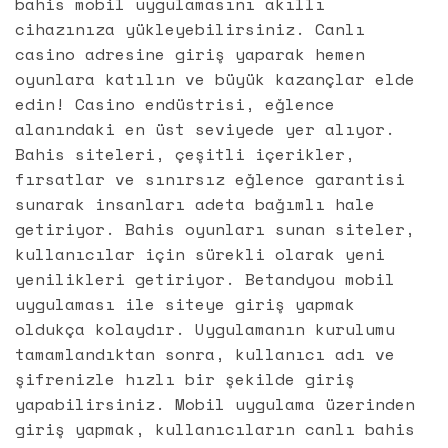
bahis mobil uygulamasını akıllı
cihazınıza yükleyebilirsiniz. Canlı
casino adresine giriş yaparak hemen
oyunlara katılın ve büyük kazançlar elde
edin! Casino endüstrisi, eğlence
alanındaki en üst seviyede yer alıyor.
Bahis siteleri, çeşitli içerikler,
fırsatlar ve sınırsız eğlence garantisi
sunarak insanları adeta bağımlı hale
getiriyor. Bahis oyunları sunan siteler,
kullanıcılar için sürekli olarak yeni
yenilikleri getiriyor. Betandyou mobil
uygulaması ile siteye giriş yapmak
oldukça kolaydır. Uygulamanın kurulumu
tamamlandıktan sonra, kullanıcı adı ve
şifrenizle hızlı bir şekilde giriş
yapabilirsiniz. Mobil uygulama üzerinden
giriş yapmak, kullanıcıların canlı bahis