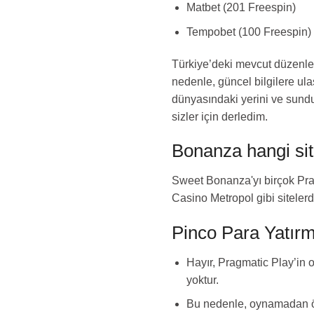
Matbet (201 Freespin)
Tempobet (100 Freespin)
Türkiye’deki mevcut düzenleme
nedenle, güncel bilgilere ul
dünyasındaki yerini ve sundu
sizler için derledim.
Bonanza hangi si
Sweet Bonanza'yı birçok
Pra
Casino Metropol gibi siteler
Pinсo Para Yatır
Hayır, Pragmatic Play’in 
yoktur.
Bu nedenle, oynamadan ön