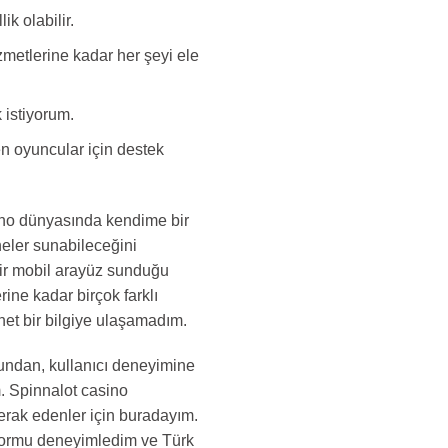
ik olabilir.
zmetlerine kadar her şeyi ele
 istiyorum.
en oyuncular için destek
ino dünyasında kendime bir
neler sunabileceğini
bir mobil arayüz sunduğu
ine kadar birçok farklı
net bir bilgiye ulaşamadım.
umundan, kullanıcı deneyimine
m. Spinnalot casino
merak edenler için buradayım.
atformu deneyimledim ve Türk