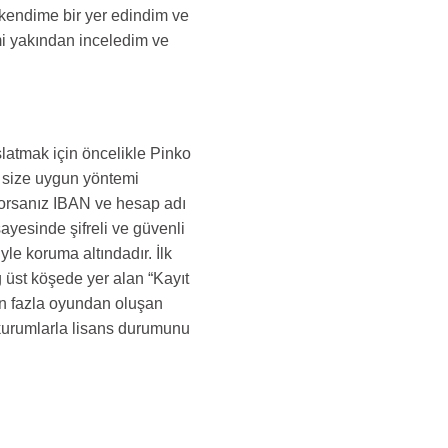
kendime bir yer edindim ve
mi yakından inceledim ve
şlatmak için öncelikle Pinko
 size uygun yöntemi
pıyorsanız IBAN ve hesap adı
sayesinde şifreli ve güvenli
yle koruma altındadır. İlk
 üst köşede yer alan “Kayıt
den fazla oyundan oluşan
 kurumlarla lisans durumunu