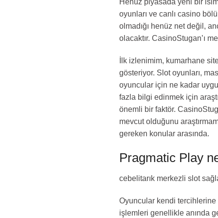
Henüz piyasada yeni bir isim 
oyunları ve canlı casino böl
olmadığı henüz net değil, an
olacaktır. CasinoStugan’ı me
İlk izlenimim, kumarhane sit
gösteriyor. Slot oyunları, ma
oyuncular için ne kadar uyg
fazla bilgi edinmek için araş
önemli bir faktör. CasinoStu
mevcut olduğunu araştırmam g
gereken konular arasında.
Pragmatic Play ne
cebelitarık merkezli slot sağla
Oyuncular kendi tercihlerine
işlemleri genellikle anında 