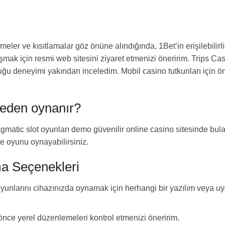
ler ve kısıtlamalar göz önüne alındığında, 1Bet’in erişilebilirliğ
aşmak için resmi web sitesini ziyaret etmenizi öneririm. Trips C
ğu deneyimi yakından inceledim. Mobil casino tutkunları için ön
teden oynanır?
gmatic slot oyunları demo
güvenilir online casino sitesinde bula
de oyunu oynayabilirsiniz.
ma Seçenekleri
oyunlarını cihazınızda oynamak için herhangi bir yazılım veya 
ce yerel düzenlemeleri kontrol etmenizi öneririm.