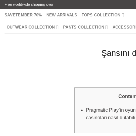
Skip
Free worldwide shipping over
to
SAVETEMBER 70%
NEW ARRIVALS
TOPS COLLECTION
content
OUTWEAR COLLECTION
PANTS COLLECTION
ACCESSOR
Şansını d
Conten
Pragmatic Play’in oyunl
casinoları nasıl bulabil