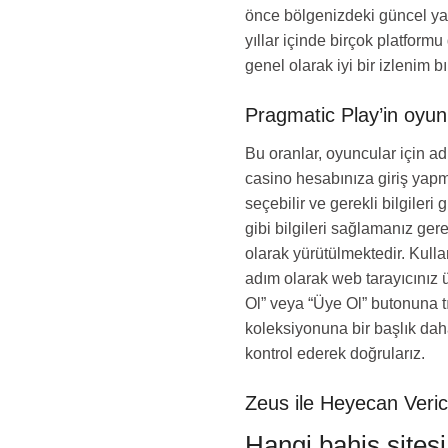
önce bölgenizdeki güncel ya
yıllar içinde birçok platfo
genel olarak iyi bir izlenim bı
Pragmatic Play’in oyunl
Bu oranlar, oyuncular için a
casino hesabınıza giriş yap
seçebilir ve gerekli bilgileri
gibi bilgileri sağlamanız ger
olarak yürütülmektedir. Kullan
adım olarak web tarayıcınız 
Ol” veya “Üye Ol” butonuna t
koleksiyonuna bir başlık dah
kontrol ederek doğrularız.
Zeus ile Heyecan Veri
Hangi bahis sitesi