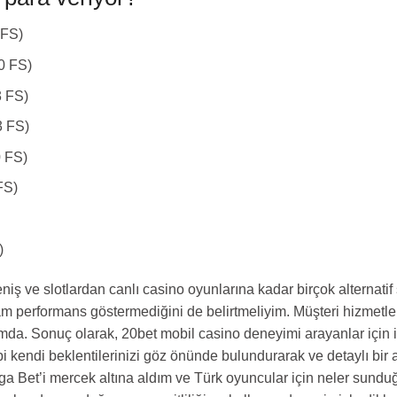
 FS)
0 FS)
3 FS)
3 FS)
 FS)
FS)
)
iş ve slotlardan canlı casino oyunlarına kadar birçok alternatif
am performans göstermediğini de belirtmeliyim. Müşteri hizmetler
umda. Sonuç olarak, 20bet mobil casino deneyimi arayanlar için iy
 kendi beklentilerinizi göz önünde bulundurarak ve detaylı bir 
ga Bet’i mercek altına aldım ve Türk oyuncular için neler sund