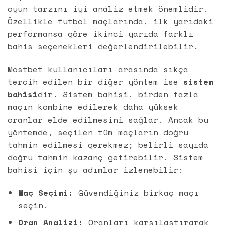
oyun tarzını iyi analiz etmek önemlidir.
Özellikle futbol maçlarında, ilk yarıdaki
performansa göre ikinci yarıda farklı
bahis seçenekleri değerlendirilebilir.
Mostbet kullanıcıları arasında sıkça
tercih edilen bir diğer yöntem ise
sistem
bahisi
dir. Sistem bahisi, birden fazla
maçın kombine edilerek daha yüksek
oranlar elde edilmesini sağlar. Ancak bu
yöntemde, seçilen tüm maçların doğru
tahmin edilmesi gerekmez; belirli sayıda
doğru tahmin kazanç getirebilir. Sistem
bahisi için şu adımlar izlenebilir:
Maç Seçimi:
Güvendiğiniz birkaç maçı
seçin.
Oran Analizi:
Oranları karşılaştırarak