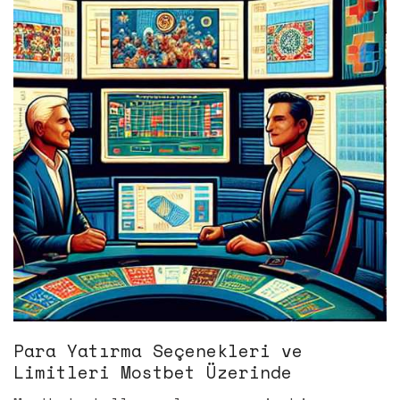
Para Yatırma Seçenekleri ve
Limitleri Mostbet Üzerinde