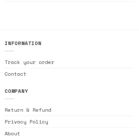
INFORMATION
Track your order
Contact
COMPANY
Return & Refund
Privacy Policy
About