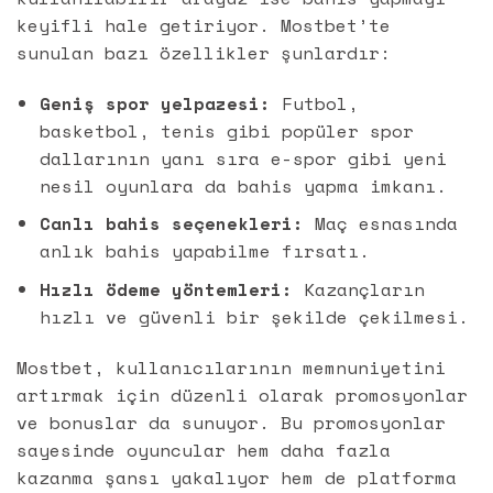
keyifli hale getiriyor. Mostbet’te
sunulan bazı özellikler şunlardır:
Geniş spor yelpazesi:
Futbol,
basketbol, tenis gibi popüler spor
dallarının yanı sıra e-spor gibi yeni
nesil oyunlara da bahis yapma imkanı.
Canlı bahis seçenekleri:
Maç esnasında
anlık bahis yapabilme fırsatı.
Hızlı ödeme yöntemleri:
Kazançların
hızlı ve güvenli bir şekilde çekilmesi.
Mostbet, kullanıcılarının memnuniyetini
artırmak için düzenli olarak promosyonlar
ve bonuslar da sunuyor. Bu promosyonlar
sayesinde oyuncular hem daha fazla
kazanma şansı yakalıyor hem de platforma