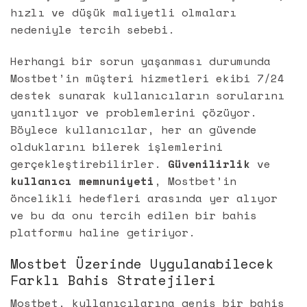
hızlı ve düşük maliyetli olmaları
nedeniyle tercih sebebi.
Herhangi bir sorun yaşanması durumunda
Mostbet’in müşteri hizmetleri ekibi 7/24
destek sunarak kullanıcıların sorularını
yanıtlıyor ve problemlerini çözüyor.
Böylece kullanıcılar, her an güvende
olduklarını bilerek işlemlerini
gerçekleştirebilirler.
Güvenilirlik
ve
kullanıcı memnuniyeti
, Mostbet’in
öncelikli hedefleri arasında yer alıyor
ve bu da onu tercih edilen bir bahis
platformu haline getiriyor.
Mostbet Üzerinde Uygulanabilecek
Farklı Bahis Stratejileri
Mostbet, kullanıcılarına geniş bir bahis