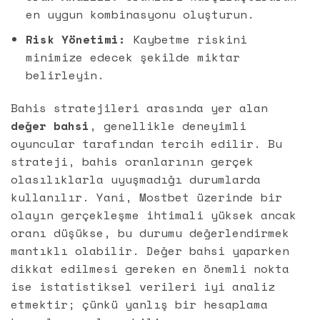
en uygun kombinasyonu oluşturun.
Risk Yönetimi:
Kaybetme riskini
minimize edecek şekilde miktar
belirleyin.
Bahis stratejileri arasında yer alan
değer bahsi
, genellikle deneyimli
oyuncular tarafından tercih edilir. Bu
strateji, bahis oranlarının gerçek
olasılıklarla uyuşmadığı durumlarda
kullanılır. Yani, Mostbet üzerinde bir
olayın gerçekleşme ihtimali yüksek ancak
oranı düşükse, bu durumu değerlendirmek
mantıklı olabilir. Değer bahsi yaparken
dikkat edilmesi gereken en önemli nokta
ise istatistiksel verileri iyi analiz
etmektir; çünkü yanlış bir hesaplama