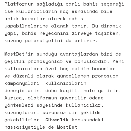
Platformun sağladığı canlı bahis seçeneği
ise kullanıcıların maç esnasında bile
anlık kararlar alarak bahis
yapabilmelerine olanak tanır. Bu dinamik
yapı, bahis heyecanını zirveye taşırken,
kazanç potansiyelini de artırır.
MostBet’in sunduğu avantajlardan biri de
çeşitli promosyonlar ve bonuslardır. Yeni
kullanıcılara özel hoş geldin bonusları
ve düzenli olarak güncellenen promosyon
kampanyaları, kullanıcıların
deneyimlerini daha keyifli hale getirir.
Ayrıca, platformun güvenilir ödeme
yöntemleri sayesinde kullanıcılar,
kazançlarını sorunsuz bir şekilde
çekebilirler.
Güvenlik
konusundaki
hassasiyetiyle de MostBet,