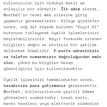
kullanıcılar için oldukça basit ve
anlaşılır bir süreçtir.
İlk adım
olarak,
Mostbet’in resmi web sitesine giriş
yapmanız gerekmektedir. Siteye girdikten
sonra, sağ üst köşede bulunan “Kayıt Ol”
butonuna tıklayarak üyelik işlemlerinizi
başlatabilirsiniz. Kayıt formunda istenen
bilgileri doğru ve eksiksiz bir şekilde
doldurmak önemlidir.
E-posta adresinizin
ve telefon numaranızın doğruluğundan emin
olun
, çünkü bu bilgiler hesap
güvenliğiniz için kullanılacaktır.
Üyelik işleminizi tamamladıktan sonra,
hesabınıza para yatırmanız
gerekecektir.
Mostbet, kullanıcılarına çeşitli ödeme
yöntemleri sunmaktadır; kredi kartı,
banka havalesi veya elektronik cüzdanlar