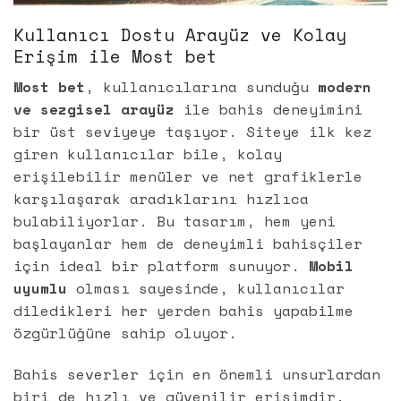
Kullanıcı Dostu Arayüz ve Kolay
Erişim ile Most bet
Most bet
, kullanıcılarına sunduğu
modern
ve sezgisel arayüz
ile bahis deneyimini
bir üst seviyeye taşıyor. Siteye ilk kez
giren kullanıcılar bile, kolay
erişilebilir menüler ve net grafiklerle
karşılaşarak aradıklarını hızlıca
bulabiliyorlar. Bu tasarım, hem yeni
başlayanlar hem de deneyimli bahisçiler
için ideal bir platform sunuyor.
Mobil
uyumlu
olması sayesinde, kullanıcılar
diledikleri her yerden bahis yapabilme
özgürlüğüne sahip oluyor.
Bahis severler için en önemli unsurlardan
biri de hızlı ve güvenilir erişimdir.