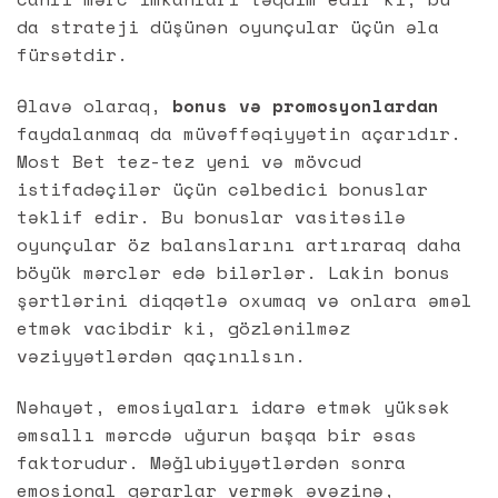
da strateji düşünən oyunçular üçün əla
fürsətdir.
Əlavə olaraq,
bonus və promosyonlardan
faydalanmaq da müvəffəqiyyətin açarıdır.
Most Bet tez-tez yeni və mövcud
istifadəçilər üçün cəlbedici bonuslar
təklif edir. Bu bonuslar vasitəsilə
oyunçular öz balanslarını artıraraq daha
böyük mərclər edə bilərlər. Lakin bonus
şərtlərini diqqətlə oxumaq və onlara əməl
etmək vacibdir ki, gözlənilməz
vəziyyətlərdən qaçınılsın.
Nəhayət, emosiyaları idarə etmək yüksək
əmsallı mərcdə uğurun başqa bir əsas
faktorudur. Məğlubiyyətlərdən sonra
emosional qərarlar vermək əvəzinə,