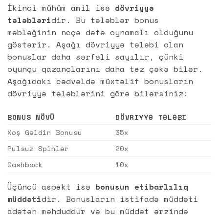
İkinci mühüm amil isə
dövriyyə
tələbləri
dir. Bu tələblər bonus
məbləğinin neçə dəfə oynamalı olduğunu
göstərir. Aşağı dövriyyə tələbi olan
bonuslar daha sərfəli sayılır, çünki
oyunçu qazanclarını daha tez çəkə bilər.
Aşağıdakı cədvəldə müxtəlif bonusların
dövriyyə tələblərini görə bilərsiniz:
BONUS NÖVÜ
DÖVRIYYƏ TƏLƏBI
Xoş Gəldin Bonusu
35x
Pulsuz Spinlər
20x
Cashback
10x
Üçüncü aspekt isə
bonusun etibarlılıq
müddəti
dir. Bonusların istifadə müddəti
adətən məhduddur və bu müddət ərzində