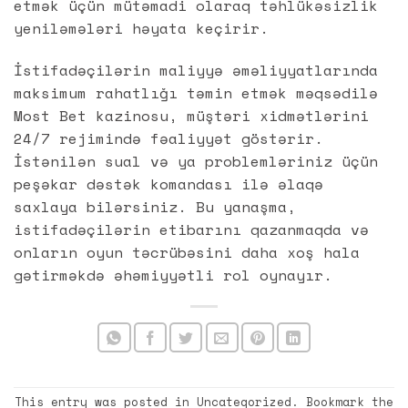
etmək üçün mütəmadi olaraq təhlükəsizlik
yeniləmələri həyata keçirir.
İstifadəçilərin maliyyə əməliyyatlarında
maksimum rahatlığı təmin etmək məqsədilə
Most Bet kazinosu, müştəri xidmətlərini
24/7 rejimində fəaliyyət göstərir.
İstənilən sual və ya problemləriniz üçün
peşəkar dəstək komandası ilə əlaqə
saxlaya bilərsiniz. Bu yanaşma,
istifadəçilərin etibarını qazanmaqda və
onların oyun təcrübəsini daha xoş hala
gətirməkdə əhəmiyyətli rol oynayır.
This entry was posted in
Uncategorized
. Bookmark the