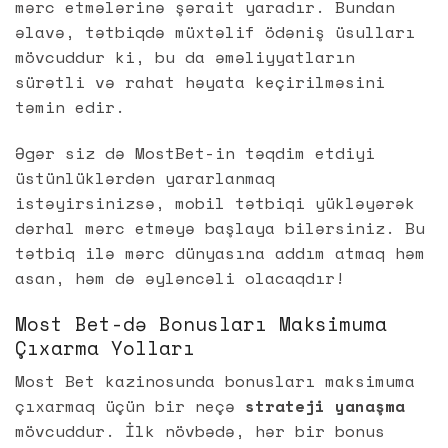
mərc etmələrinə şərait yaradır. Bundan
əlavə, tətbiqdə müxtəlif ödəniş üsulları
mövcuddur ki, bu da əməliyyatların
sürətli və rahat həyata keçirilməsini
təmin edir.
Əgər siz də MostBet-in təqdim etdiyi
üstünlüklərdən yararlanmaq
istəyirsinizsə, mobil tətbiqi yükləyərək
dərhal mərc etməyə başlaya bilərsiniz. Bu
tətbiq ilə mərc dünyasına addım atmaq həm
asan, həm də əyləncəli olacaqdır!
Most Bet-də Bonusları Maksimuma
Çıxarma Yolları
Most Bet kazinosunda bonusları maksimuma
çıxarmaq üçün bir neçə
strateji yanaşma
mövcuddur. İlk növbədə, hər bir bonus