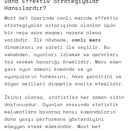
Daha Effektiv Strategiyalar
Hansılardır?
Most bet üzərində canlı mərcdə effektiv
strategiyalar axtarışında olanlar üçün
bir neçə əsas məqamı nəzərə almaq
vacibdir. İlk növbədə,
canlı mərc
dinamikası və sürəti ilə seçilir. Bu
səbəbdən, oyunları izləmək və qərarları
tez vermək bacarığı önəmlidir. Mərc edən
şəxs oyun zamanı komanda və ya
oyunçuların formasını, hava şəraitini və
digər amilləri diqqətlə analiz etməlidir.
İkinci olaraq,
statistika
hər zaman sizin
dostunuzdur. Oyunlar arasında statistik
məlumatlara baxaraq hansı komandaların
daha yaxşı performans göstərdiyini
müəyyən etmək mümkündür. Most bet