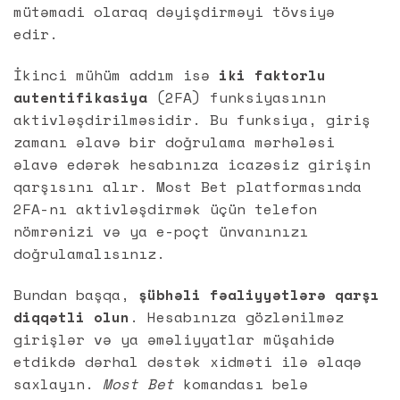
mütəmadi olaraq dəyişdirməyi tövsiyə
edir.
İkinci mühüm addım isə
iki faktorlu
autentifikasiya
(2FA) funksiyasının
aktivləşdirilməsidir. Bu funksiya, giriş
zamanı əlavə bir doğrulama mərhələsi
əlavə edərək hesabınıza icazəsiz girişin
qarşısını alır. Most Bet platformasında
2FA-nı aktivləşdirmək üçün telefon
nömrənizi və ya e-poçt ünvanınızı
doğrulamalısınız.
Bundan başqa,
şübhəli fəaliyyətlərə qarşı
diqqətli olun
. Hesabınıza gözlənilməz
girişlər və ya əməliyyatlar müşahidə
etdikdə dərhal dəstək xidməti ilə əlaqə
saxlayın.
Most Bet
komandası belə