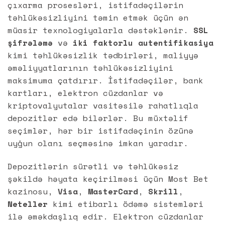
çıxarma prosesləri, istifadəçilərin
təhlükəsizliyini təmin etmək üçün ən
müasir texnologiyalarla dəstəklənir.
SSL
şifrələmə
və
iki faktorlu autentifikasiya
kimi təhlükəsizlik tədbirləri, maliyyə
əməliyyatlarının təhlükəsizliyini
maksimuma çatdırır. İstifadəçilər, bank
kartları, elektron cüzdanlar və
kriptovalyutalar vasitəsilə rahatlıqla
depozitlər edə bilərlər. Bu müxtəlif
seçimlər, hər bir istifadəçinin özünə
uyğun olanı seçməsinə imkan yaradır.
Depozitlərin sürətli və təhlükəsiz
şəkildə həyata keçirilməsi üçün Most Bet
kazinosu,
Visa
,
MasterCard
,
Skrill
,
Neteller
kimi etibarlı ödəmə sistemləri
ilə əməkdaşlıq edir. Elektron cüzdanlar