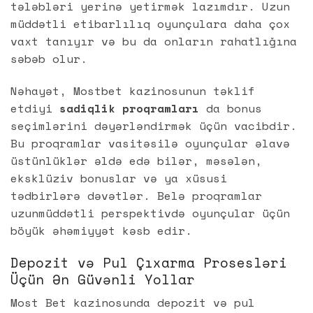
tələbləri yerinə yetirmək lazımdır. Uzun
müddətli etibarlılıq oyunçulara daha çox
vaxt tanıyır və bu da onların rahatlığına
səbəb olur.
Nəhayət, Mostbet kazinosunun təklif
etdiyi
sadiqlik proqramları
da bonus
seçimlərini dəyərləndirmək üçün vacibdir.
Bu proqramlar vasitəsilə oyunçular əlavə
üstünlüklər əldə edə bilər, məsələn,
eksklüziv bonuslar və ya xüsusi
tədbirlərə dəvətlər. Belə proqramlar
uzunmüddətli perspektivdə oyunçular üçün
böyük əhəmiyyət kəsb edir.
Depozit və Pul Çıxarma Prosesləri
Üçün Ən Güvənli Yollar
Most Bet kazinosunda depozit və pul