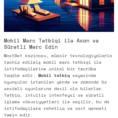
Mobil Mərc Tətbiqi ilə Asan və
Sürətli Mərc Edin
MostBet kazinosu, müasir texnologiyalarla
təchiz edilmiş mobil mərc tətbiqi ilə
istifadəçilərinə unikal bir təcrübə
təqdim edir.
Mobil tətbiq
sayəsində
oyunçular istənilən yerdə və zamanda öz
sevimli oyunlarına daxil ola bilərlər.
Tətbiq, intuitiv interfeysi və sürətli
işləmə xüsusiyyətləri ilə seçilir, bu da
istifadəçilərə rahatlıq və vaxt qənaəti
təmin edir.