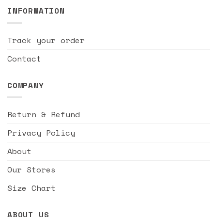
INFORMATION
Track your order
Contact
COMPANY
Return & Refund
Privacy Policy
About
Our Stores
Size Chart
ABOUT US