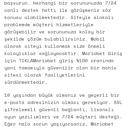
başvurun. Herhangi bir sorununuzda 7/24
canlı destek hattı ile görüşmeniz söz
konusu olabilmektedir. Siteyle alakalı
problemde müşteri hizmetleriyle
görüşebilir ve sorununuza kolay bir
şekilde çözüm bulabilirsiniz. Mobil
olarak siteyi kullanmak size önemli
kolaylıklar sağlayacaktır. Mariobet Giriş
için TIKLAMariobet giriş %100 oranında
yani tamamıyla güvenilir olan bir bahis
sitesi olarak faaliyetlerini
sürdürmektedir.
18 yaşından büyük olmanız ve geçerli bir
e-posta adresinizin olması gerekiyor. SSL
şifrelemeli güvenli bağlantı, lisanslı
oyun yazılımları ve 7/24 müşteri desteği.
Eğer hala sorun yaşıyorsanız, Mariobet