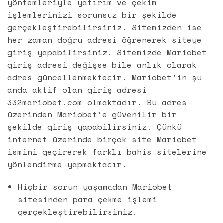
yöntemleriyle yatırım ve çekim
işlemlerinizi sorunsuz bir şekilde
gerçekleştirebilirsiniz. Sitemizden ise
her zaman doğru adresi öğrenerek siteye
giriş yapabilirsiniz. Sitemizde Mariobet
giriş adresi değişse bile anlık olarak
adres güncellenmektedir. Mariobet’in şu
anda aktif olan giriş adresi
332mariobet.com olmaktadır. Bu adres
üzerinden Mariobet’e güvenilir bir
şekilde giriş yapabilirsiniz. Çünkü
internet üzerinde birçok site Mariobet
ismini geçirerek farklı bahis sitelerine
yönlendirme yapmaktadır.
Hiçbir sorun yaşamadan Mariobet
sitesinden para çekme işlemi
gerçekleştirebilirsiniz.