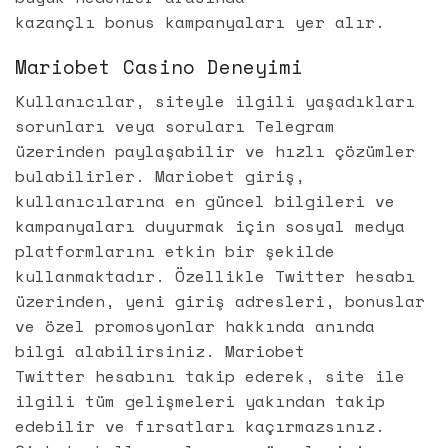
kazançlı bonus kampanyaları yer alır.
Mariobet Casino Deneyimi
Kullanıcılar, siteyle ilgili yaşadıkları
sorunları veya soruları Telegram
üzerinden paylaşabilir ve hızlı çözümler
bulabilirler.
Mariobet giriş
,
kullanıcılarına en güncel bilgileri ve
kampanyaları duyurmak için sosyal medya
platformlarını etkin bir şekilde
kullanmaktadır. Özellikle Twitter hesabı
üzerinden, yeni giriş adresleri, bonuslar
ve özel promosyonlar hakkında anında
bilgi alabilirsiniz. Mariobet
Twitter hesabını takip ederek, site ile
ilgili tüm gelişmeleri yakından takip
edebilir ve fırsatları kaçırmazsınız.