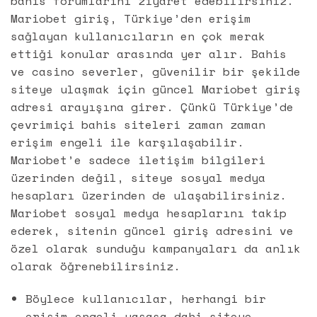
bahis forumlarını ziyaret edebilirsiniz.
Mariobet giriş, Türkiye’den erişim
sağlayan kullanıcıların en çok merak
ettiği konular arasında yer alır. Bahis
ve casino severler, güvenilir bir şekilde
siteye ulaşmak için güncel Mariobet giriş
adresi arayışına girer. Çünkü Türkiye’de
çevrimiçi bahis siteleri zaman zaman
erişim engeli ile karşılaşabilir.
Mariobet’e sadece iletişim bilgileri
üzerinden değil, siteye sosyal medya
hesapları üzerinden de ulaşabilirsiniz.
Mariobet sosyal medya hesaplarını takip
ederek, sitenin güncel giriş adresini ve
özel olarak sunduğu kampanyaları da anlık
olarak öğrenebilirsiniz.
Böylece kullanıcılar, herhangi bir
erişim engeli yaşasa dahi siteye