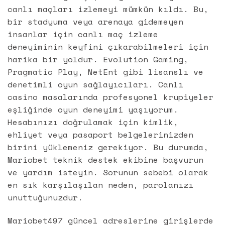
canlı maçları izlemeyi mümkün kıldı. Bu,
bir stadyuma veya arenaya gidemeyen
insanlar için canlı maç izleme
deneyiminin keyfini çıkarabilmeleri için
harika bir yoldur. Evolution Gaming,
Pragmatic Play, NetEnt gibi lisanslı ve
denetimli oyun sağlayıcıları. Canlı
casino masalarında profesyonel krupiyeler
eşliğinde oyun deneyimi yaşıyorum.
Hesabınızı doğrulamak için kimlik,
ehliyet veya pasaport belgelerinizden
birini yüklemeniz gerekiyor. Bu durumda,
Mariobet teknik destek ekibine başvurun
ve yardım isteyin. Sorunun sebebi olarak
en sık karşılaşılan neden, parolanızı
unuttuğunuzdur.
Mariobet497 güncel adreslerine girişlerde