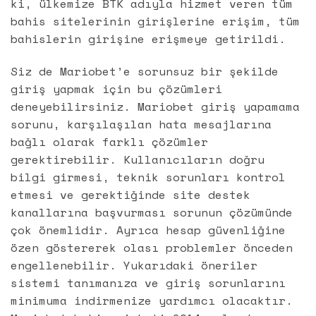
ki, ülkemize BTK adıyla hizmet veren tüm
bahis sitelerinin girişlerine erişim, tüm
bahislerin girişine erişmeye getirildi.
Siz de Mariobet’e sorunsuz bir şekilde
giriş yapmak için bu çözümleri
deneyebilirsiniz. Mariobet giriş yapamama
sorunu, karşılaşılan hata mesajlarına
bağlı olarak farklı çözümler
gerektirebilir. Kullanıcıların doğru
bilgi girmesi, teknik sorunları kontrol
etmesi ve gerektiğinde site destek
kanallarına başvurması sorunun çözümünde
çok önemlidir. Ayrıca hesap güvenliğine
özen göstererek olası problemler önceden
engellenebilir. Yukarıdaki öneriler
sistemi tanımanıza ve giriş sorunlarını
minimuma indirmenize yardımcı olacaktır.