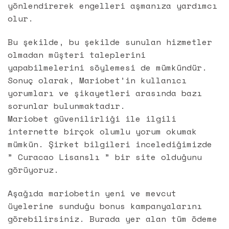
yönlendirerek engelleri aşmanıza yardımcı
olur.
Bu şekilde, bu şekilde sunulan hizmetler
olmadan müşteri taleplerini
yapabilmelerini söylemesi de mümkündür.
Sonuç olarak, Mariobet’in kullanıcı
yorumları ve şikayetleri arasında bazı
sorunlar bulunmaktadır.
Mariobet güvenilirliği ile ilgili
internette birçok olumlu yorum okumak
mümkün. Şirket bilgileri incelediğimizde
” Curacao Lisanslı ” bir site olduğunu
görüyoruz.
Aşağıda mariobetin yeni ve mevcut
üyelerine sunduğu bonus kampanyalarını
görebilirsiniz. Burada yer alan tüm ödeme