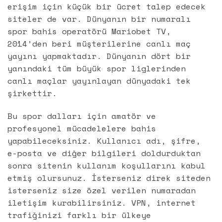
erişim için küçük bir ücret talep edecek
siteler de var. Dünyanın bir numaralı
spor bahis operatörü Mariobet TV,
2014’den beri müşterilerine canlı maç
yayını yapmaktadır. Dünyanın dört bir
yanındaki tüm büyük spor liglerinden
canlı maçlar yayınlayan dünyadaki tek
şirkettir.
Bu spor dalları için amatör ve
profesyonel mücadelelere bahis
yapabileceksiniz. Kullanıcı adı, şifre,
e-posta ve diğer bilgileri doldurduktan
sonra sitenin kullanım koşullarını kabul
etmiş olursunuz. İsterseniz direk siteden
isterseniz size özel verilen numaradan
iletişim kurabilirsiniz. VPN, internet
trafiğinizi farklı bir ülkeye