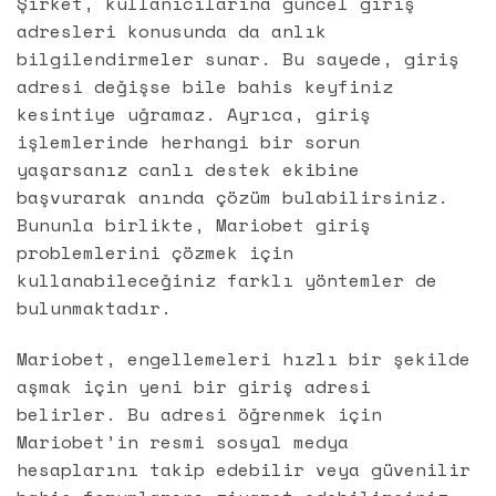
Şirket, kullanıcılarına güncel giriş
adresleri konusunda da anlık
bilgilendirmeler sunar. Bu sayede, giriş
adresi değişse bile bahis keyfiniz
kesintiye uğramaz. Ayrıca, giriş
işlemlerinde herhangi bir sorun
yaşarsanız canlı destek ekibine
başvurarak anında çözüm bulabilirsiniz.
Bununla birlikte, Mariobet giriş
problemlerini çözmek için
kullanabileceğiniz farklı yöntemler de
bulunmaktadır.
Mariobet, engellemeleri hızlı bir şekilde
aşmak için yeni bir giriş adresi
belirler. Bu adresi öğrenmek için
Mariobet’in resmi sosyal medya
hesaplarını takip edebilir veya güvenilir