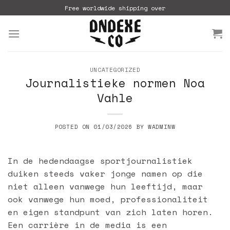
Skip
Free worldwide shipping over
to
content
UNCATEGORIZED
Journalistieke normen Noa
Vahle
POSTED ON
01/03/2026
BY
WADMINW
In de hedendaagse sportjournalistiek
duiken steeds vaker jonge namen op die
niet alleen vanwege hun leeftijd, maar
ook vanwege hun moed, professionaliteit
en eigen standpunt van zich laten horen.
Een carrière in de media is een