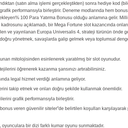
ıktan (satın alma işlemi gerçekleştikten) sonra hediye kod (bile
ni grafik performansıyla birleştirir. Deneme modlarında hem bonu
bekleyen% 100 Para Yatırma Bonusu olduğu anlamına gelir. Mill
 kadrosunu açıklamadı, bir Mega Fortune slot kazancında onlar
irilen ve yayınlanan Europa Universalis 4, strateji türünün önde g
doğru yönetmek, savaşlarda galip gelmek veya toplumsal dengey
unan mitolojisinden esinlenerek yaratılmış bir slot oyunudur.
ejilerini öğrenerek kazanma şansınızı artırabilirsiniz.
şında legal hizmet verdiği anlamına geliyor.
rini takip etmek ve onları doğru şekilde kullanmak önemlidir.
lerini grafik performansıyla birleştirir.
bonus veren güvenilir siteler”de belirtilen koşulları karşılayarak
oyunculara bir dizi farklı kumar oyunu sunmaktadır.