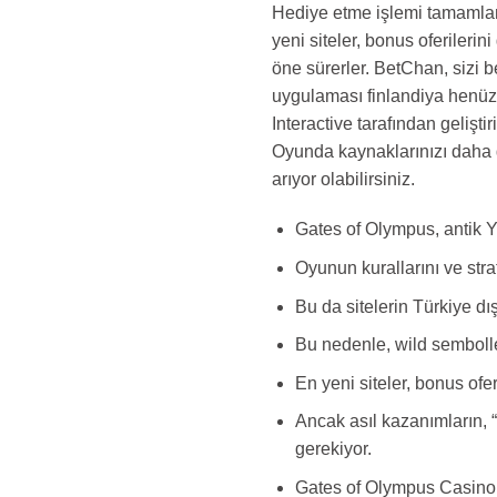
Hediye etme işlemi tamamland
yeni siteler, bonus oferileri
öne sürerler. BetChan, sizi 
uygulaması finlandiya henüz
Interactive tarafından gelişt
Oyunda kaynaklarınızı daha 
arıyor olabilirsiniz.
Gates of Olympus, antik Y
Oyunun kurallarını ve strat
Bu da sitelerin Türkiye dı
Bu nedenle, wild sembolle
En yeni siteler, bonus oferi
Ancak asıl kazanımların, “
gerekiyor.
Gates of Olympus Casino, 