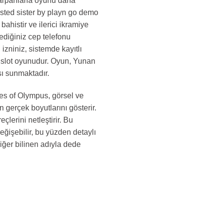
arpanlarla oyunu daha
isted sister by playn go demo
histir ve ilerici ikramiye
ediğiniz cep telefonu
izniniz, sistemde kayıtlı
r slot oyunudur. Oyun, Yunan
sı sunmaktadır.
tes of Olympus, görsel ve
 gerçek boyutlarını gösterir.
lerini netleştirir. Bu
ğişebilir, bu yüzden detaylı
diğer bilinen adıyla dede