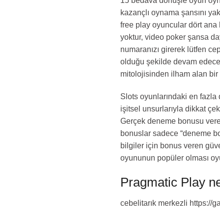
15 bedava dönüşle oyun oyna
kazançlı oynama şansını yaka
free play oyuncular dört ana
yoktur, video poker şansa da
numaranızı girerek lütfen cep
olduğu şekilde devam edecekt
mitolojisinden ilham alan bi
Slots oyunlarındaki en fazla 
işitsel unsurlarıyla dikkat ç
Gerçek deneme bonusu veren s
bonuslar sadece “deneme bonu
bilgiler için bonus veren güve
oyununun popüler olması oyu
Pragmatic Play ne
cebelitarık merkezli
https://