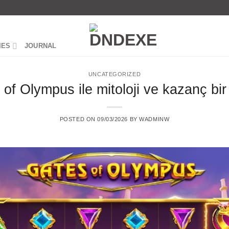
IES
JOURNAL
UNCATEGORIZED
 of Olympus ile mitoloji ve kazanç bir
POSTED ON
09/03/2026
BY
WADMINW