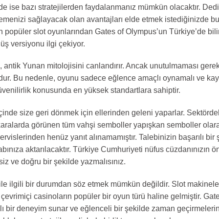
izde ise bazı stratejilerden faydalanmanız mümkün olacaktır. De
nizi sağlayacak olan avantajları elde etmek istediğinizde bu str
popüler slot oyunlarından Gates of Olympus’un Türkiye’de bilin
ş versiyonu ilgi çekiyor.
 antik Yunan mitolojisini canlandırır. Ancak unutulmaması gerek
dur. Bu nedenle, oyunu sadece eğlence amaçlı oynamalı ve kayb
enilirlik konusunda en yüksek standartlara sahiptir.
inde size geri dönmek için ellerinden geleni yaparlar. Sektördek
karalarda görünen tüm vahşi semboller yapışkan semboller olara
ervislerinden henüz yanıt alınamamıştır. Talebinizin başarılı bir
esabınıza aktarılacaktır. Türkiye Cumhuriyeti nüfus cüzdanınızın 
ksiz ve doğru bir şekilde yazmalısınız.
ile ilgili bir durumdan söz etmek mümkün değildir. Slot makinele
evrimiçi casinoların popüler bir oyun türü haline gelmiştir. Gat
klı bir deneyim sunar ve eğlenceli bir şekilde zaman geçirmelerin