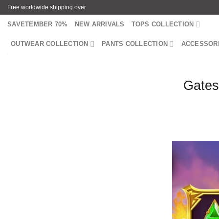
Skip
Free worldwide shipping over
to
SAVETEMBER 70%
NEW ARRIVALS
TOPS COLLECTION
content
OUTWEAR COLLECTION
PANTS COLLECTION
ACCESSOR
Gates