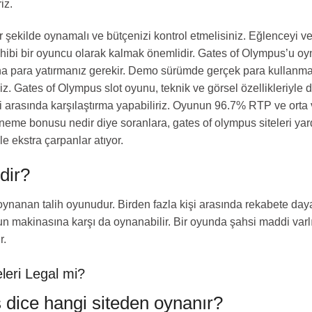
iz.
 şekilde oynamalı ve bütçenizi kontrol etmelisiniz. Eğlenceyi 
ibi bir oyuncu olarak kalmak önemlidir. Gates of Olympus’u oy
na para yatırmanız gerekir. Demo sürümde gerçek para kullanmaz
niz. Gates of Olympus slot oyunu, teknik ve görsel özellikleriyl
 arasında karşılaştırma yapabiliriz. Oyunun 96.7% RTP ve orta vola
neme bonusu nedir diye soranlara, gates of olympus siteleri ya
 ekstra çarpanlar atıyor.
dir?
ynanan talih oyunudur. Birden fazla kişi arasında rekabete dayal
oyun makinasına karşı da oynanabilir. Bir oyunda şahsi maddi varlık
r.
leri Legal mi?
dice hangi siteden oynanır?