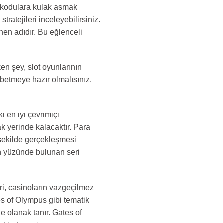
dikodulara kulak asmak
atejileri inceleyebilirsiniz.
en adıdır. Bu eğlenceli
en şey, slot oyunlarının
etmeye hazır olmalısınız.
i en iyi çevrimiçi
k yerinde kalacaktır. Para
 şekilde gerçekleşmesi
ön yüzünde bulunan seri
ri, casinoların vazgeçilmez
es of Olympus gibi tematik
e olanak tanır. Gates of