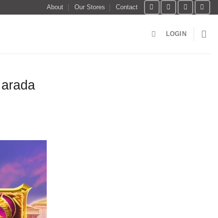
About
Our Stores
Contact
LOGIN
 arada