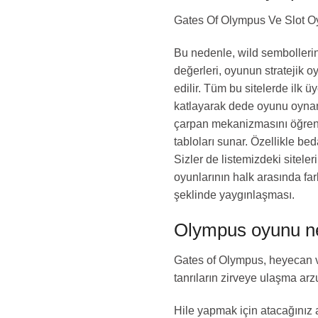
Gates Of Olympus Ve Slot O
Bu nedenle, wild sembollerin
değerleri, oyunun stratejik 
edilir. Tüm bu sitelerde ilk
katlayarak dede oyunu oynama
çarpan mekanizmasını öğrenm
tabloları sunar. Özellikle 
Sizler de listemizdeki sitele
oyunlarının halk arasında far
şeklinde yaygınlaşması.
Olympus oyunu n
Gates of Olympus, heyecan ve
tanrıların zirveye ulaşma arz
Hile yapmak için atacağınız 