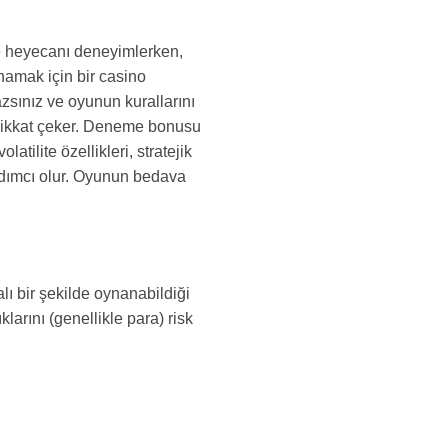
ve heyecanı deneyimlerken,
namak için bir casino
sınız ve oyunun kurallarını
e dikkat çeker. Deneme bonusu
tilite özellikleri, stratejik
rdımcı olur. Oyunun bedava
ı bir şekilde oynanabildiği
larını (genellikle para) risk