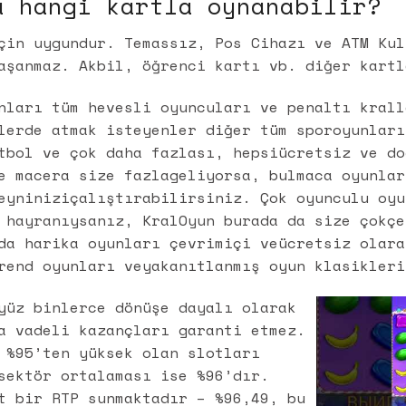
a hangi kartla oynanabilir?
çin uygundur. Temassız, Pos Cihazı ve ATM Kul
aşanmaz. Akbil, öğrenci kartı vb. diğer kartl
nları tüm hevesli oyuncuları ve penaltı krall
lerde atmak isteyenler diğer tüm sporoyunları
tbol ve çok daha fazlası, hepsiücretsiz ve do
e macera size fazlageliyorsa, bulmaca oyunlar
eyniniziçalıştırabilirsiniz. Çok oyunculu oyu
 hayranıysanız, KralOyun burada da size çokçe
da harika oyunları çevrimiçi veücretsiz olara
rend oyunları veyakanıtlanmış oyun klasikleri
yüz binlerce dönüşe dayalı olarak
a vadeli kazançları garanti etmez.
 %95’ten yüksek olan slotları
sektör ortalaması ise %96’dır.
t bir RTP sunmaktadır – %96,49, bu