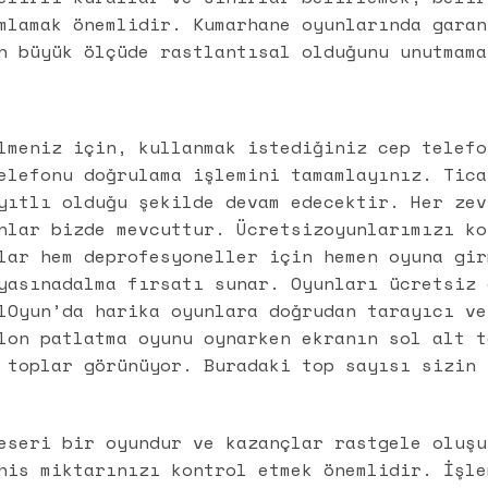
mlamak önemlidir. Kumarhane oyunlarında garan
n büyük ölçüde rastlantısal olduğunu unutmama
lmeniz için, kullanmak istediğiniz cep telefo
elefonu doğrulama işlemini tamamlayınız. Tica
yıtlı olduğu şekilde devam edecektir. Her zev
nlar bizde mevcuttur. Ücretsizoyunlarımızı ko
lar hem deprofesyoneller için hemen oyuna gir
yasınadalma fırsatı sunar. Oyunları ücretsiz 
lOyun’da harika oyunlara doğrudan tarayıcı ve
lon patlatma oyunu oynarken ekranın sol alt t
 toplar görünüyor. Buradaki top sayısı sizin 
eseri bir oyundur ve kazançlar rastgele oluşu
his miktarınızı kontrol etmek önemlidir. İşle