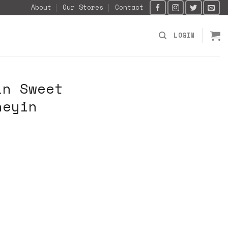
About
Our Stores
Contact
LOGIN
in Sweet
neyin