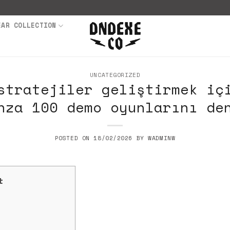
EAR COLLECTION
UNCATEGORIZED
stratejiler geliştirmek iç
nza 100 demo oyunlarını de
POSTED ON
18/02/2026
BY
WADMINW
t