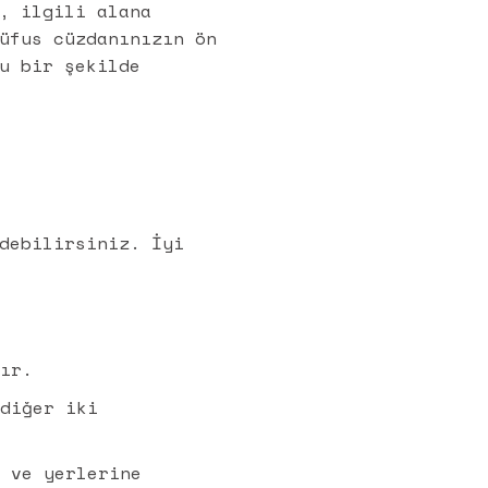
, ilgili alana
üfus cüzdanınızın ön
u bir şekilde
debilirsiniz. İyi
dır.
 diğer iki
ı ve yerlerine