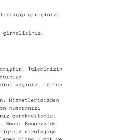
 tıklayıp girişinizi
ı girmelisiniz.
amıştır. Talebinizin
abınıza
dini seçiniz. Lütfen
n. Hizmetlerimizden
on numaranızı
nız gerekmektedir.
. Sweet Bonanza’da
tiğiniz stratejiye
lenen plana uymak ve