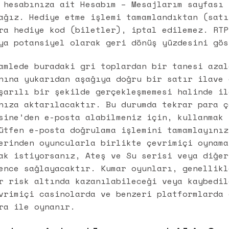
 hesabınıza ait Hesabım – Mesajlarım sayfası 
ağız. Hediye etme işlemi tamamlandıktan (satı
ra hediye kod (biletler), iptal edilemez. RTP
ya potansiyel olarak geri dönüş yüzdesini gös
amlede buradaki gri toplardan bir tanesi azal
nına yukarıdan aşağıya doğru bir satır ilave 
şarılı bir şekilde gerçekleşmemesi halinde il
nıza aktarılacaktır. Bu durumda tekrar para ç
sine’den e-posta alabilmeniz için, kullanmak 
ütfen e-posta doğrulama işlemini tamamlayınız
erinden oyuncularla birlikte çevrimiçi oynama
ak istiyorsanız, Ateş ve Su serisi veya diğer
ence sağlayacaktır. Kumar oyunları, genellikl
r risk altında kazanılabileceği veya kaybedil
vrimiçi casinolarda ve benzeri platformlarda 
ra ile oynanır.