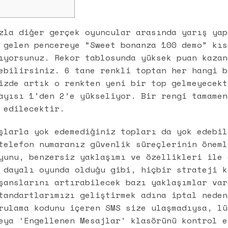
zla diğer gerçek oyuncular arasında yarış yap
 gelen pencereye “
Sweet bonanza 100 demo
” kıs
ıyorsunuz. Rekor tablosunda yüksek puan kazan
ebilirsiniz. 6 tane renkli toptan her hangi b
izde artık o renkten yeni bir top gelmeyecekt
ayısı 1’den 2’e yükseliyor. Bir rengi tamamen
 edilecektir.
şlarla yok edemediğiniz topları da yok edebil
telefon numaranız güvenlik süreçlerinin öneml
yunu, benzersiz yaklaşımı ve özellikleri ile 
 dayalı oyunda olduğu gibi, hiçbir strateji k
şanslarını artırabilecek bazı yaklaşımlar var
tandartlarımızı geliştirmek adına iptal neden
rulama kodunu içeren SMS size ulaşmadıysa, lü
eya ‘Engellenen Mesajlar’ klasörünü kontrol e