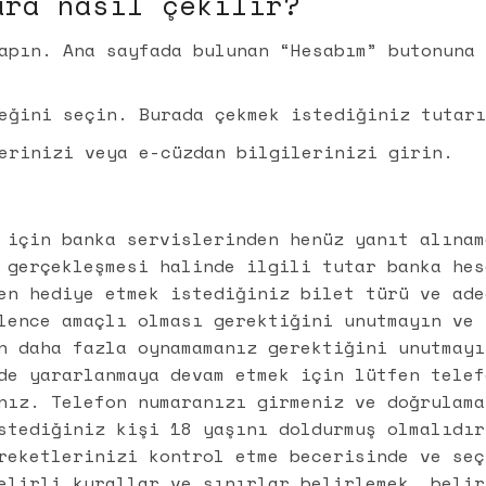
ara nasıl çekilir?
apın. Ana sayfada bulunan “Hesabım” butonuna
eğini seçin. Burada çekmek istediğiniz tutar
erinizi veya e-cüzdan bilgilerinizi girin.
 için banka servislerinden henüz yanıt alınam
 gerçekleşmesi halinde ilgili tutar banka hes
en hediye etmek istediğiniz bilet türü ve ade
lence amaçlı olması gerektiğini unutmayın ve
n daha fazla oynamamanız gerektiğini unutmayı
de yararlanmaya devam etmek için lütfen telef
nız. Telefon numaranızı girmeniz ve doğrulama
stediğiniz kişi 18 yaşını doldurmuş olmalıdır
reketlerinizi kontrol etme becerisinde ve seç
elirli kurallar ve sınırlar belirlemek, belir