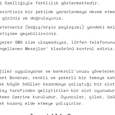
i özelliğiyle farklılık göstermektedir.
esintisiz bir şekilde yararlanmaya devam etm
 giriniz ve doğrulayınız.
sterseniz (bağış/arşiv paylaşımı) yandaki ma
etişime geçebilirsiniz.
çeren SMS size ulaşmadıysa, lütfen telefonun
ngellenen Mesajlar’ klasörünü kontrol ediniz
jiler uygulayarak ve bankroll’unuzu yöneterek
eet Bonanza, renkli ve şekerli bir temaya sah
ek büyük ödüller kazanmaya çalıştığı bir slot
lay tarafından geliştirilen bir slot oyunudur
tema üzerine kuruludur. Oyuncular, çilek, üzü
ek kazanç elde etmeye çalışırlar.