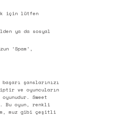
ek için lütfen
ilden ya da sosyal
uzun ‘Spam’,
.
 başarı şanslarınızı
iptir ve oyuncuların
 oyunudur. Sweet
. Bu oyun, renkli
m, muz gibi çeşitli