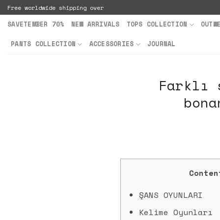
Skip
Free worldwide shipping over
to
SAVETEMBER 70%
NEW ARRIVALS
TOPS COLLECTION
OUTW
content
PANTS COLLECTION
ACCESSORIES
JOURNAL
Farklı 
bona
Conten
ŞANS OYUNLARI
Kelime Oyunları