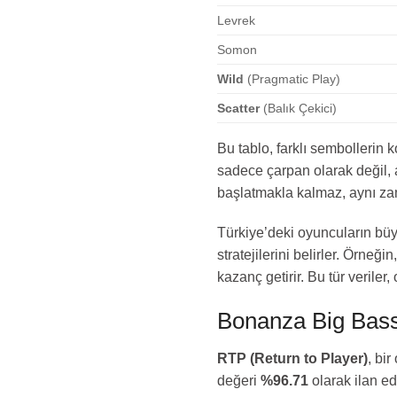
Levrek
Somon
Wild
(Pragmatic Play)
Scatter
(Balık Çekici)
Bu tablo, farklı sembollerin 
sadece çarpan olarak değil
başlatmakla kalmaz, aynı 
Türkiye’deki oyuncuların büy
stratejilerini belirler. Örneğin
kazanç getirir. Bu tür veriler
Bonanza Big Bass 
RTP (Return to Player)
, bi
değeri
%96.71
olarak ilan ed