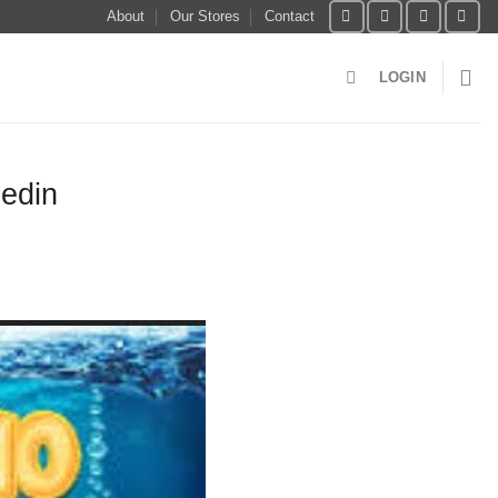
About
Our Stores
Contact
LOGIN
 edin