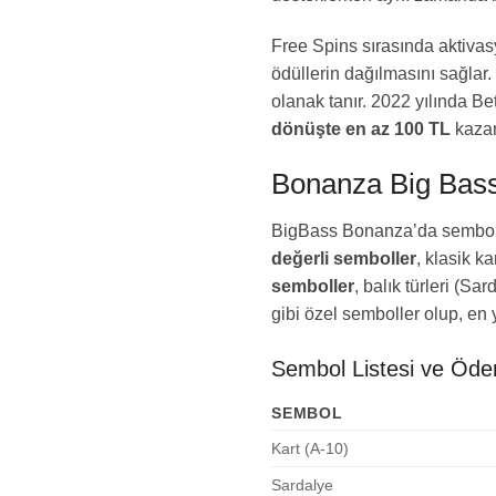
Free Spins sırasında aktiva
ödüllerin dağılmasını sağlar
olanak tanır. 2022 yılında B
dönüşte en az 100 TL
kazan
Bonanza Big Bass
BigBass Bonanza’da semboller
değerli semboller
, klasik k
semboller
, balık türleri (S
gibi özel semboller olup, en 
Sembol Listesi ve Öd
SEMBOL
Kart (A‑10)
Sardalye