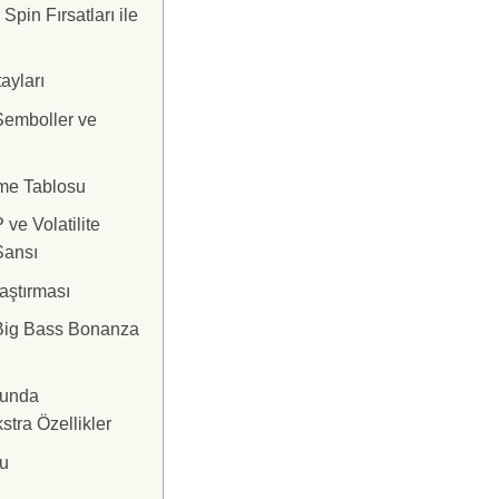
pin Fırsatları ile
ayları
Semboller ve
me Tablosu
ve Volatilite
Şansı
laştırması
 Big Bass Bonanza
tunda
tra Özellikler
mu