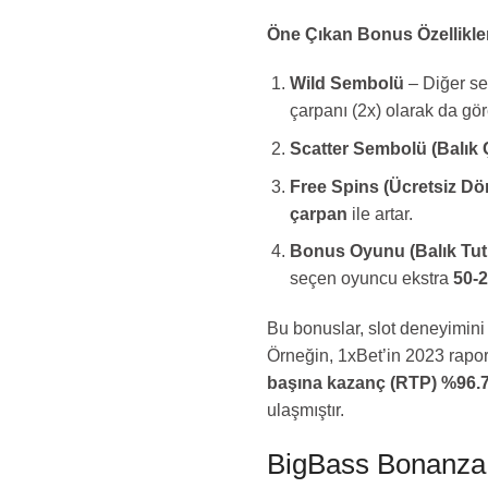
Öne Çıkan Bonus Özellikle
Wild Sembolü
– Diğer se
çarpanı (2x) olarak da gö
Scatter Sembolü (Balık 
Free Spins (Ücretsiz D
çarpan
ile artar.
Bonus Oyunu (Balık Tu
seçen oyuncu ekstra
50‑
Bu bonuslar, slot deneyimin
Örneğin, 1xBet’in 2023 rap
başına kazanç (RTP) %96.
ulaşmıştır.
BigBass Bonanza F