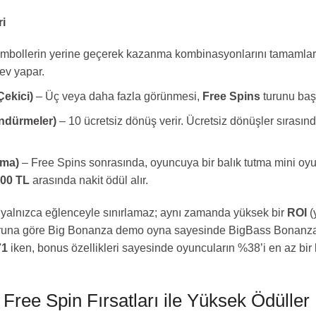
ri
mbollerin yerine geçerek kazanma kombinasyonlarını tamamla
rev yapar.
Çekici)
– Üç veya daha fazla görünmesi,
Free Spins
turunu başl
öndürmeler)
– 10 ücretsiz dönüş verir. Ücretsiz dönüşler sırası
tma)
– Free Spins sonrasında, oyuncuya bir balık tutma mini oyu
200 TL
arasında nakit ödül alır.
i yalnızca eğlenceyle sınırlamaz; aynı zamanda yüksek bir
ROI
(
oruna göre
Big Bonanza demo oyna
sayesinde BigBass Bonanz
71
iken, bonus özellikleri sayesinde oyuncuların %38’i en az bir
ree Spin Fırsatları ile Yüksek Ödüller