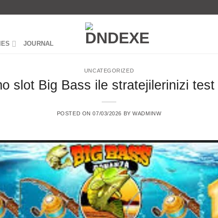
IES
JOURNAL
UNCATEGORIZED
 slot Big Bass ile stratejilerinizi test
POSTED ON
07/03/2026
BY
WADMINW