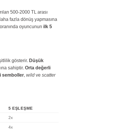
rılan 500‑2000 TL arası
e daha fazla dönüş yapmasına
oranında oyuncunun
ilk 5
lilik gösterir.
Düşük
nına sahiptir.
Orta değerli
i semboller
,
wild
ve
scatter
5 EŞLEŞME
2x
4x