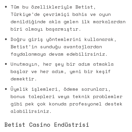
Tüm bu özellikleriyle Betist,
Türkiye’de çevrimiçi bahis ve oyun
denildiğinde akla gelen ilk markalardan
biri olmayı başarmıştır.
Doğru giriş yöntemlerini kullanarak,
Betist’in sunduğu avantajlardan
faydalanmaya devam edebilirsiniz.
Unutmayın, her şey bir adım atmakla
başlar ve her adım, yeni bir keşif
demektir.
Üyelik işlemleri, ödeme sorunları,
bonus talepleri veya teknik problemler
gibi pek çok konuda profesyonel destek
alabilirsiniz.
Betist Casino Endüstrisi