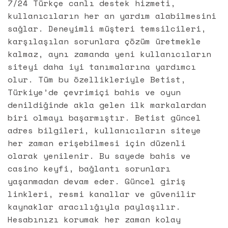
7/24 Türkçe canlı destek hizmeti,
kullanıcıların her an yardım alabilmesini
sağlar. Deneyimli müşteri temsilcileri,
karşılaşılan sorunlara çözüm üretmekle
kalmaz, aynı zamanda yeni kullanıcıların
siteyi daha iyi tanımalarına yardımcı
olur. Tüm bu özellikleriyle Betist,
Türkiye’de çevrimiçi bahis ve oyun
denildiğinde akla gelen ilk markalardan
biri olmayı başarmıştır. Betist güncel
adres bilgileri, kullanıcıların siteye
her zaman erişebilmesi için düzenli
olarak yenilenir. Bu sayede bahis ve
casino keyfi, bağlantı sorunları
yaşanmadan devam eder. Güncel giriş
linkleri, resmi kanallar ve güvenilir
kaynaklar aracılığıyla paylaşılır.
Hesabınızı korumak her zaman kolay