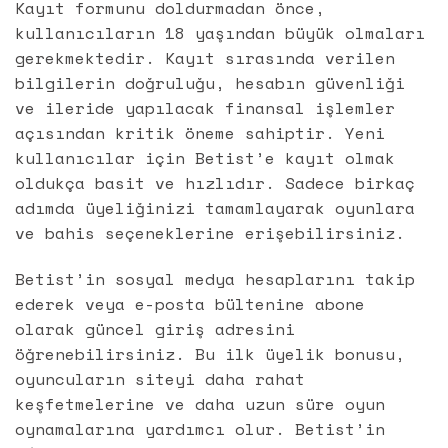
Kayıt formunu doldurmadan önce,
kullanıcıların 18 yaşından büyük olmaları
gerekmektedir. Kayıt sırasında verilen
bilgilerin doğruluğu, hesabın güvenliği
ve ileride yapılacak finansal işlemler
açısından kritik öneme sahiptir. Yeni
kullanıcılar için Betist’e kayıt olmak
oldukça basit ve hızlıdır. Sadece birkaç
adımda üyeliğinizi tamamlayarak oyunlara
ve bahis seçeneklerine erişebilirsiniz.
Betist’in sosyal medya hesaplarını takip
ederek veya e-posta bültenine abone
olarak güncel giriş adresini
öğrenebilirsiniz. Bu ilk üyelik bonusu,
oyuncuların siteyi daha rahat
keşfetmelerine ve daha uzun süre oyun
oynamalarına yardımcı olur. Betist’in