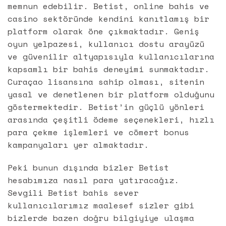
memnun edebilir. Betist, online bahis ve
casino sektöründe kendini kanıtlamış bir
platform olarak öne çıkmaktadır. Geniş
oyun yelpazesi, kullanıcı dostu arayüzü
ve güvenilir altyapısıyla kullanıcılarına
kapsamlı bir bahis deneyimi sunmaktadır.
Curaçao lisansına sahip olması, sitenin
yasal ve denetlenen bir platform olduğunu
göstermektedir. Betist’in güçlü yönleri
arasında çeşitli ödeme seçenekleri, hızlı
para çekme işlemleri ve cömert bonus
kampanyaları yer almaktadır.
Peki bunun dışında bizler Betist
hesabımıza nasıl para yatıracağız.
Sevgili Betist bahis sever
kullanıcılarımız maalesef sizler gibi
bizlerde bazen doğru bilgiyiye ulaşma