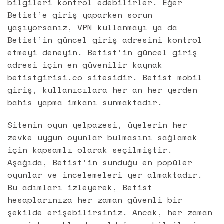
bilgileri kontrol edebilirler. Eğer
Betist’e giriş yaparken sorun
yaşıyorsanız, VPN kullanmayı ya da
Betist’in güncel giriş adresini kontrol
etmeyi deneyin. Betist’in güncel giriş
adresi için en güvenilir kaynak
betistgirisi.co sitesidir. Betist mobil
giriş, kullanıcılara her an her yerden
bahis yapma imkanı sunmaktadır.
Sitenin oyun yelpazesi, üyelerin her
zevke uygun oyunlar bulmasını sağlamak
için kapsamlı olarak seçilmiştir.
Aşağıda, Betist’in sunduğu en popüler
oyunlar ve incelemeleri yer almaktadır.
Bu adımları izleyerek, Betist
hesaplarınıza her zaman güvenli bir
şekilde erişebilirsiniz. Ancak, her zaman