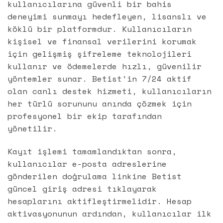
kullanıcılarına güvenli bir bahis
deneyimi sunmayı hedefleyen, lisanslı ve
köklü bir platformdur. Kullanıcıların
kişisel ve finansal verilerini korumak
için gelişmiş şifreleme teknolojileri
kullanır ve ödemelerde hızlı, güvenilir
yöntemler sunar. Betist’in 7/24 aktif
olan canlı destek hizmeti, kullanıcıların
her türlü sorununu anında çözmek için
profesyonel bir ekip tarafından
yönetilir.
Kayıt işlemi tamamlandıktan sonra,
kullanıcılar e-posta adreslerine
gönderilen doğrulama linkine
Betist
güncel giriş adresi
tıklayarak
hesaplarını aktifleştirmelidir. Hesap
aktivasyonunun ardından, kullanıcılar ilk