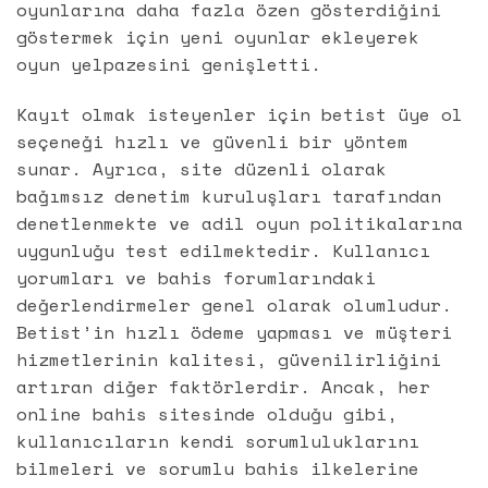
oyunlarına daha fazla özen gösterdiğini
göstermek için yeni oyunlar ekleyerek
oyun yelpazesini genişletti.
Kayıt olmak isteyenler için betist üye ol
seçeneği hızlı ve güvenli bir yöntem
sunar. Ayrıca, site düzenli olarak
bağımsız denetim kuruluşları tarafından
denetlenmekte ve adil oyun politikalarına
uygunluğu test edilmektedir. Kullanıcı
yorumları ve bahis forumlarındaki
değerlendirmeler genel olarak olumludur.
Betist’in hızlı ödeme yapması ve müşteri
hizmetlerinin kalitesi, güvenilirliğini
artıran diğer faktörlerdir. Ancak, her
online bahis sitesinde olduğu gibi,
kullanıcıların kendi sorumluluklarını
bilmeleri ve sorumlu bahis ilkelerine