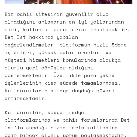
Bir bahis sitesinin güvenilir olup
olmadığını anlamanın en iyi yollarından
biri, kullanıcı yorumlarını incelemektir.
Bet Ist hakkında yapılan
değerlendirmeler, platformun hızlı ödeme
işlemleri, yüksek bahis oranları ve
müşteri hizmetleri konularında oldukça
olumlu geri dönüşler aldığını
göstermektedir. Özellikle para çekme
işlemlerinin kısa sürede tamamlanması,
kullanıcıların siteye duyduğu güveni
artırmaktadır.
Kullanıcılar, sosyal medya
platformlarında ve bahis forumlarında Bet
Ist’in sunduğu hizmetlerin kalitesine
dair birçok olumlu yorum paylaşmaktadır.