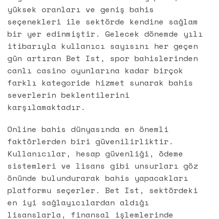
yüksek oranları ve geniş bahis
seçenekleri ile sektörde kendine sağlam
bir yer edinmiştir. Gelecek dönemde yılı
itibarıyla kullanıcı sayısını her geçen
gün artıran Bet Ist, spor bahislerinden
canlı casino oyunlarına kadar birçok
farklı kategoride hizmet sunarak bahis
severlerin beklentilerini
karşılamaktadır.
Online bahis dünyasında en önemli
faktörlerden biri güvenilirliktir.
Kullanıcılar, hesap güvenliği, ödeme
sistemleri ve lisans gibi unsurları göz
önünde bulundurarak bahis yapacakları
platformu seçerler. Bet Ist, sektördeki
en iyi sağlayıcılardan aldığı
lisanslarla, finansal işlemlerinde