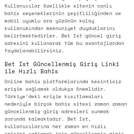
Kullanıcılar özellikle sitenin canlı
bahis seçeneklerinin çeşitliliğinden ve
mobil uyumlu ara yüzünün kolay
kullanımından memnuniyet duyduklarını
belirtmektedirler. Bet Ist güncel giriş
adresini kullanarak tüm bu avantajlardan
faydalanabilirsiniz.
Bet Ist Güncellenmiş Giriş Linki
ile Hızlı Bahis
Online bahis platformlarında kesintisiz
erişim sağlamak oldukça önemlidir.
Türkiye’deki erişim kısıtlamaları
nedeniyle birçok bahis sitesi zaman zaman
güncellenmiş giriş adresleri sunmak
zorunda kalmaktadır. Bet Ist,
kullanıcılarına her zaman en hızlı
erişimi sağlamak için güncellenmiş giriş