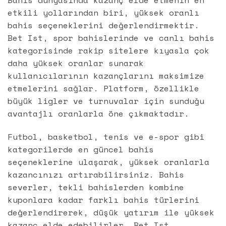
Bahis dünyasında kazanç elde etmenin en
etkili yollarından biri, yüksek oranlı
bahis seçeneklerini değerlendirmektir.
Bet Ist, spor bahislerinde ve canlı bahis
kategorisinde rakip sitelere kıyasla çok
daha yüksek oranlar sunarak
kullanıcılarının kazançlarını maksimize
etmelerini sağlar. Platform, özellikle
büyük ligler ve turnuvalar için sunduğu
avantajlı oranlarla öne çıkmaktadır.
Futbol, basketbol, tenis ve e-spor gibi
kategorilerde en güncel bahis
seçeneklerine ulaşarak, yüksek oranlarla
kazancınızı artırabilirsiniz. Bahis
severler, tekli bahislerden kombine
kuponlara kadar farklı bahis türlerini
değerlendirerek, düşük yatırım ile yüksek
kazanç elde edebilirler. Bet Ist