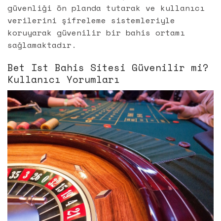
güvenliği ön planda tutarak ve kullanıcı
verilerini şifreleme sistemleriyle
koruyarak güvenilir bir bahis ortamı
sağlamaktadır.
Bet Ist Bahis Sitesi Güvenilir mi?
Kullanıcı Yorumları