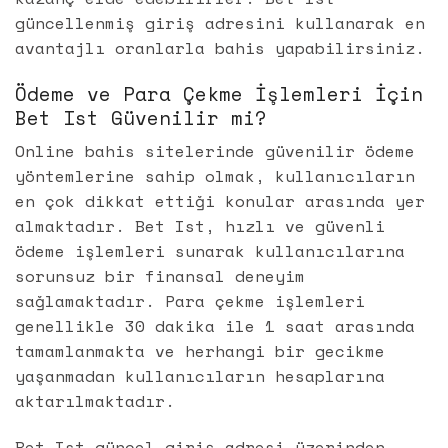
güncellenmiş giriş adresini kullanarak en
avantajlı oranlarla bahis yapabilirsiniz.
Ödeme ve Para Çekme İşlemleri İçin
Bet Ist Güvenilir mi?
Online bahis sitelerinde güvenilir ödeme
yöntemlerine sahip olmak, kullanıcıların
en çok dikkat ettiği konular arasında yer
almaktadır. Bet Ist, hızlı ve güvenli
ödeme işlemleri sunarak kullanıcılarına
sorunsuz bir finansal deneyim
sağlamaktadır. Para çekme işlemleri
genellikle 30 dakika ile 1 saat arasında
tamamlanmakta ve herhangi bir gecikme
yaşanmadan kullanıcıların hesaplarına
aktarılmaktadır.
Bet Ist güncel giriş adresi üzerinden